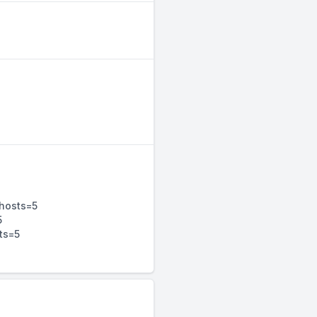
xhosts=5
5
ts=5